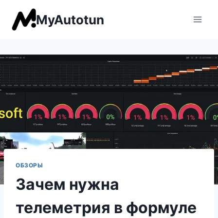
Перейти
MyAutotun
к
содержимому
ОБЗОРЫ
Зачем нужна
телеметрия в формуле